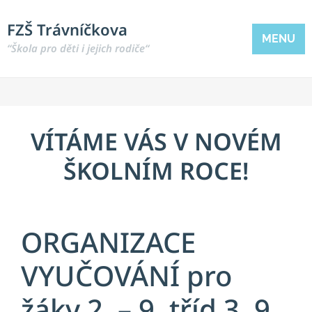
FZŠ Trávníčkova
MENU
“Škola pro děti i jejich rodiče“
VÍTÁME VÁS V NOVÉM
ŠKOLNÍM ROCE!
ORGANIZACE
VYUČOVÁNÍ pro
žáky 2. – 9. tříd 3. 9.