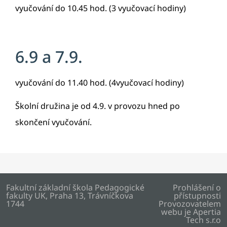
vyučování do 10.45 hod. (3 vyučovací hodiny)
6.9 a 7.9.
vyučování do 11.40 hod. (4vyučovací hodiny)
Školní družina je od 4.9. v provozu hned po
skončení vyučování.
Fakultní základní škola Pedagogické
Prohlášení o
fakulty UK, Praha 13, Trávníčkova
přístupnosti
1744
Provozovatelem
webu je
Apertia
Tech s.r.o