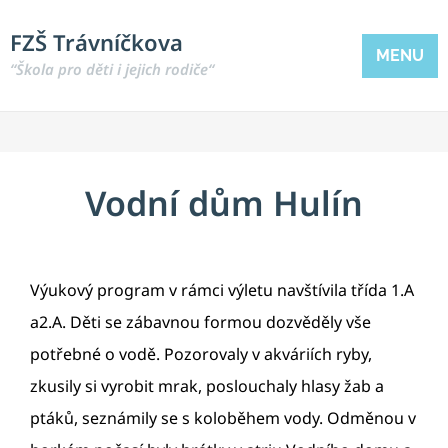
FZŠ Trávníčkova
MENU
“Škola pro děti i jejich rodiče“
Vodní dům Hulín
Výukový program v rámci výletu navštívila třída 1.A
a2.A. Děti se zábavnou formou dozvěděly vše
potřebné o vodě. Pozorovaly v akváriích ryby,
zkusily si vyrobit mrak, poslouchaly hlasy žab a
ptáků, seznámily se s koloběhem vody. Odměnou v