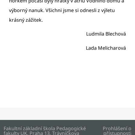
horkém počasí byly hrátky v atriu Vodního domu a
výborný nanuk. Všichni jsme si odnesli z výletu
krásný zážitek.
Ludmila Blechová
Lada Melicharová
Fakultní základní škola Pedagogické
Prohlášení o
fakulty UK, Praha 13, Trávníčkova
přístupnosti