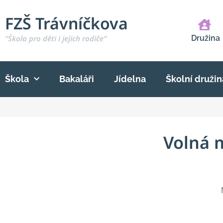
FZŠ Trávníčkova
“Škola pro děti i jejich rodiče“
Družina
Škola
Bakaláři
Jídelna
Školní družin
Volná m