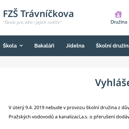
FZŠ Trávníčkova
“Škola pro děti i jejich rodiče“
Družina
Škola
Bakaláři
Jídelna
Školní družin
Vyhláš
V úterý 9.4. 2019 nebude v provozu školní družina z 
Pražských vodovodů a kanalizací,a.s. o přerušení dodá