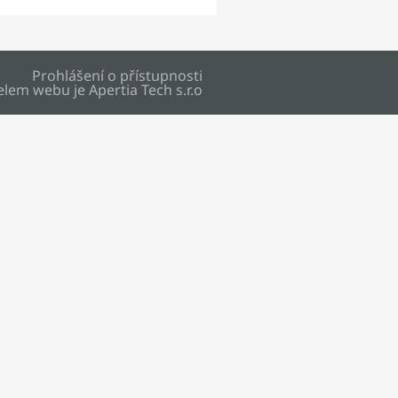
Prohlášení o přístupnosti
elem webu je
Apertia Tech s.r.o