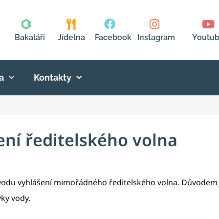
Bakaláři
Jídelna
Facebook
Instagram
Youtu
a
Kontakty
ení ředitelského volna
důvodu vyhlášení mimořádného ředitelského volna. Důvodem 
vky vody.