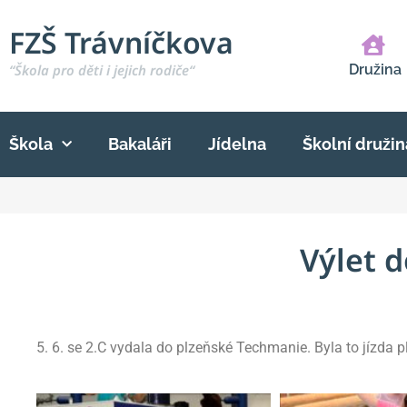
FZŠ Trávníčkova
“Škola pro děti i jejich rodiče“
Družina
Škola
Bakaláři
Jídelna
Školní družin
Výlet 
5. 6. se 2.C vydala do plzeňské Techmanie. Byla to jízda 