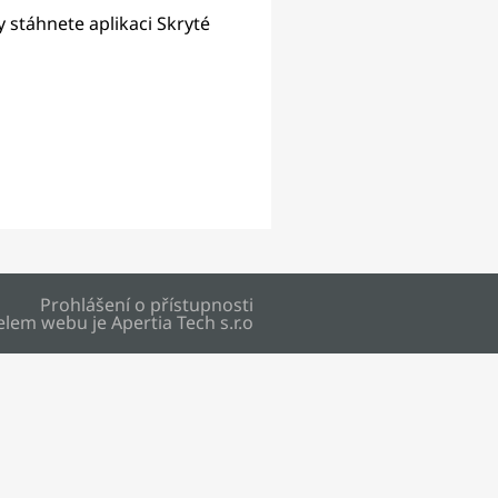
y stáhnete aplikaci Skryté
Prohlášení o přístupnosti
elem webu je
Apertia Tech s.r.o