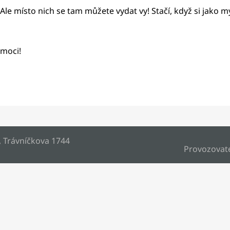
 Ale místo nich se tam můžete vydat vy! Stačí, když si jako m
omoci!
, Trávníčkova 1744
Provozovat