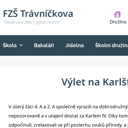
FZŠ Trávníčkova
“Škola pro děti i jejich rodiče“
Družina
Škola
Bakaláři
Jídelna
Školní družin
Výlet na Karlš
V úterý žáci 4. A a 2. A společně vyrazili na dobrodružn
nepozorovaně a v utajení dostat za Karlem IV. Díky tomu
odpočinuli, zrelaxovali se při poslechu zvuků přírody, a