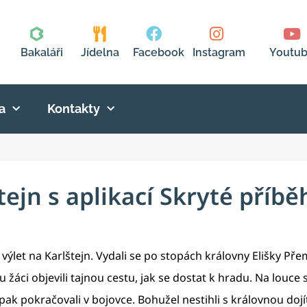
Bakaláři
Jídelna
Facebook
Instagram
Youtu
a
Kontakty
tejn s aplikací Skryté příbě
ý výlet na Karlštejn. Vydali se po stopách královny Elišky Př
 žáci objevili tajnou cestu, jak se dostat k hradu. Na louce
 pak pokračovali v bojovce. Bohužel nestihli s královnou doj