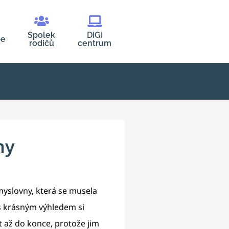
Spolek
DIGI
be
rodičů
centrum
hy
emyslovny, která se musela
 s krásným výhledem si
ít až do konce, protože jim