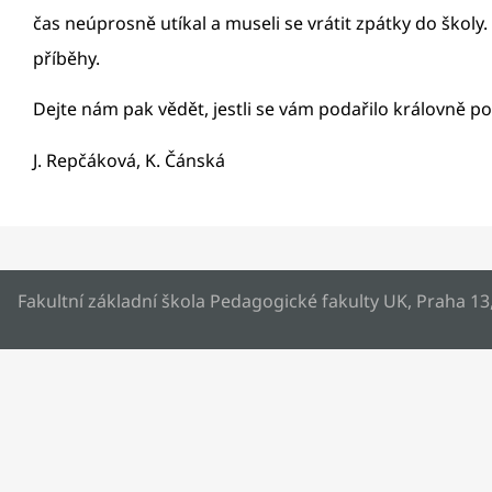
čas neúprosně utíkal a museli se vrátit zpátky do školy.
příběhy.
Dejte nám pak vědět, jestli se vám podařilo královně p
J. Repčáková, K. Čánská
Fakultní základní škola Pedagogické fakulty UK, Praha 13