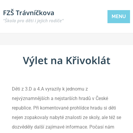
FZŠ Trávníčkova
MENU
“Škola pro děti i jejich rodiče“
Výlet na Křivoklát
Děti z 3.D a 4.A vyrazily k jednomu z
nejvýznamnějších a nejstarších hradů v České
republice. Při komentované prohlídce hradu si děti
nejen zopakovaly nabyté znalosti ze skoly, ale též se
dozvěděly další zajímavé informace. Počasí nám