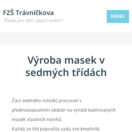
FZŠ Trávníčkova
MENU
“Škola pro děti i jejich rodiče“
Výroba masek v
sedmých třídách
Žáci sedmého ročníků pracovali v
předmasopustním období na výrobě kašírovaných
masek vlastních návrhů.
Každá ze tříd popustila uzdu své kreativitě,