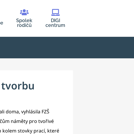
Spolek
DIGI
be
rodičů
centrum
 tvorbu
ali doma, vyhlásila FZŠ
dičům náměty pro tvořivé
 kolem stovky prací, které