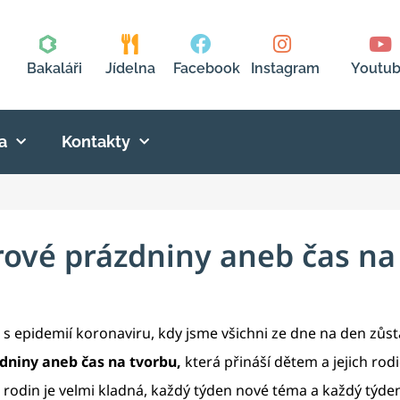
Bakaláři
Jídelna
Facebook
Instagram
Youtu
a
Kontakty
rové prázdniny aneb čas na
i s epidemií koronaviru, kdy jsme všichni ze dne na den zůst
zdniny aneb čas na tvorbu,
která přináší dětem a jejich ro
rodin je velmi kladná, každý týden nové téma a každý týden