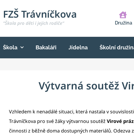
FZŠ Trávníčkova
“Škola pro děti i jejich rodiče“
Družina
Škola
Bakaláři
Jídelna
Školní družin
Výtvarná soutěž Vi
Vzhledem k nenadálé situaci, která nastala v souvislost
Trávníčkova pro své žáky výtvarnou soutěž
Virové prá
činnosti z běžně doma dostupných materiálů. Odezva z 