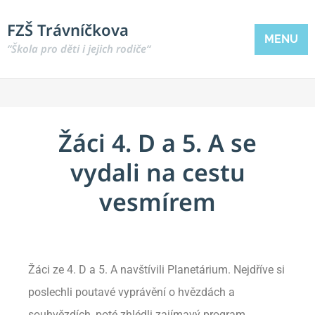
FZŠ Trávníčkova
MENU
“Škola pro děti i jejich rodiče“
Žáci 4. D a 5. A se
vydali na cestu
vesmírem
Žáci ze 4. D a 5. A navštívili Planetárium. Nejdříve si
poslechli poutavé vyprávění o hvězdách a
souhvězdích, poté zhlédli zajímavý program