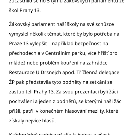
zúčastnilo se ho 5 týmů žákovských parlamentů ze
škol Prahy 13.
Žákovský parlament naší školy na své schůzce
vymyslel několik témat, které by bylo potřeba na
Praze 13 vylepšit – například bezpečnost na
přechodech a v Centrálním parku, více hřišť pro
mládež nebo problém kouření na zahrádce
Restaurace U Drsnejch apod. Tříčlenná delegace
ŽP pak představila tyto podněty na setkání se
zastupiteli Prahy 13. Za svou prezentaci byli žáci
pochváleni a jeden z podnětů, se kterými naši žáci
přišli, patřil v konečném hlasování mezi ty, které
získaly nejvíce hlasů.
Každopádně radnice přislíbila jednat o všech