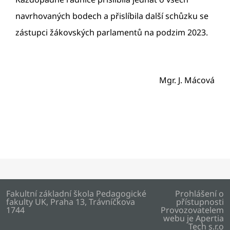
navrhovaných bodech a přislíbila další schůzku se
zástupci žákovských parlamentů na podzim 2023.
Mgr. J. Mácová
Fakultní základní škola Pedagogické
Prohlášení o
fakulty UK, Praha 13, Trávníčkova
přístupnosti
1744
Provozovatelem
webu je
Apertia
Tech s.r.o