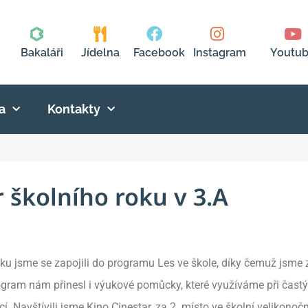
Bakaláři
Jídelna
Facebook
Instagram
Youtu
a
Kontakty
 školního roku v 3.A
u jsme se zapojili do programu Les ve škole, díky čemuž jsme zís
rogram nám přinesl i výukové pomůcky, které využíváme při čast
í. Navštívili jsme Kino Cinestar, za 2. místo ve školní velikonočn