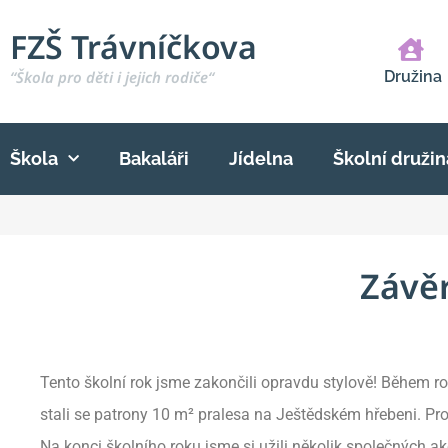
FZŠ Trávníčkova
“Škola pro děti i jejich rodiče“
Družina
Škola
Bakaláři
Jídelna
Školní družin
Závěr
Tento školní rok jsme zakončili opravdu stylově! Během rok
stali se patrony 10 m² pralesa na Ještědském hřebeni. P
Na konci školního roku jsme si užili několik společných akc