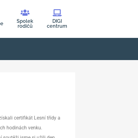
Spolek
DIGI
be
rodičů
centrum
kali certifikát Lesní třídy a
ých hodinách venku.
í soutěži jsme si užili den