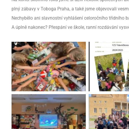
plný zábavy v Toboga Praha, a také jsme objevovali vesmí
Nechybělo ani slavnostní vyhlášení celoročního třídního b
A úplně nakonec? Přespání ve škole, ranní rozdávání vysv