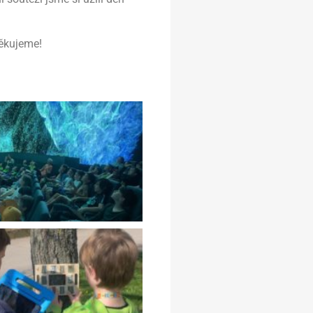
děkujeme!