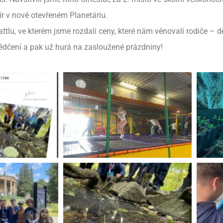
r v nově otevřeném Planetáriu.
attlu, ve kterém jsme rozdali ceny, které nám věnovali rodiče – 
ědčení a pak už hurá na zasloužené prázdniny!