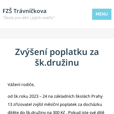
FZŠ Trávníčkova
MENU
“Škola pro děti i jejich rodiče“
Zvýšení poplatku za
šk.družinu
Vážení rodiče,
od šk.roku 2023 – 24 na základních školách Prahy
13 zřizovatel zvýšil měsíční poplatek za docházku
dítěte do šk.družiny na 300 Kč . Pokud jste své dítě