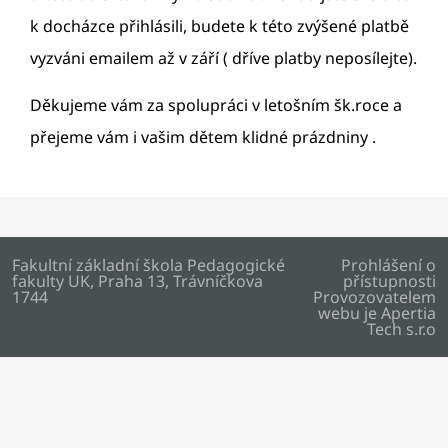
k docházce přihlásili, budete k této zvýšené platbě
vyzváni emailem až v září ( dříve platby neposílejte).
Děkujeme vám za spolupráci v letošním šk.roce a
přejeme vám i vašim dětem klidné prázdniny .
Fakultní základní škola Pedagogické
Prohlášení o
fakulty UK, Praha 13, Trávníčkova
přístupnosti
1744
Provozovatelem
webu je
Apertia
Tech s.r.o