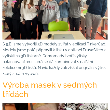
S 9.B jsme vytvořili 3D modely zvířat v aplikaci TinkerCad.
Modely jsme poté připravili k tisku v aplikaci PrusaSlicer a
vytiskli na 3D tiskárně. Dohromady tvoří výtisky
balancovací hru, která se dá kombinovat s dalšími
kolekcemi 3D tisků. Navíc každý žák získal orignální výtisk,
který si sám vytvořil.
Výroba masek v sedmých
třídách