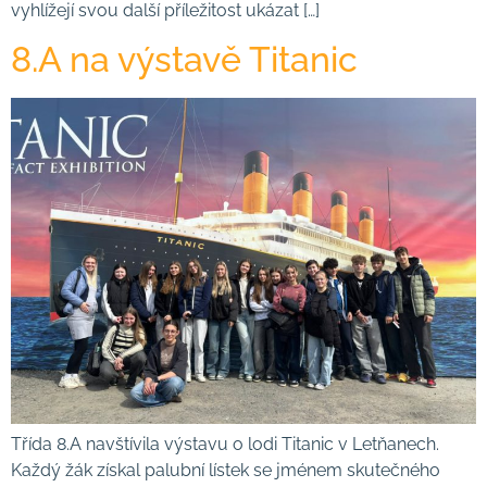
vyhlížejí svou další příležitost ukázat […]
8.A na výstavě Titanic
Třída 8.A navštívila výstavu o lodi Titanic v Letňanech.
Každý žák získal palubní lístek se jménem skutečného