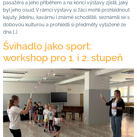
pasažéra a jeho příběhem a na konci výstavy zjistil, jaký
byl jeho osud. V rámci výstavy si žáci mohli prohlédnout
kajuty, jídelnu, kavárnu i známé schodiště, seznámili se s
dobovou kulturou a prohlédli si předměty vytažené ze
dna […]
Švihadlo jako sport:
workshop pro 1. i 2. stupeň