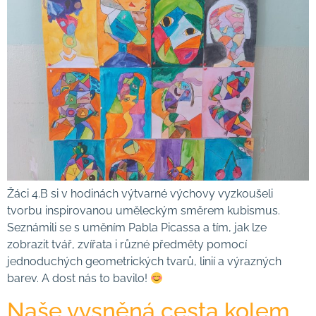
Žáci 4.B si v hodinách výtvarné výchovy vyzkoušeli
tvorbu inspirovanou uměleckým směrem kubismus.
Seznámili se s uměním Pabla Picassa a tím, jak lze
zobrazit tvář, zvířata i různé předměty pomocí
jednoduchých geometrických tvarů, linií a výrazných
barev. A dost nás to bavilo!
Naše vysněná cesta kolem