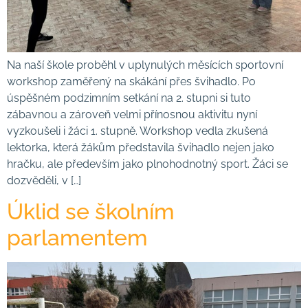
Na naší škole proběhl v uplynulých měsících sportovní
workshop zaměřený na skákání přes švihadlo. Po
úspěšném podzimním setkání na 2. stupni si tuto
zábavnou a zároveň velmi přínosnou aktivitu nyní
vyzkoušeli i žáci 1. stupně. Workshop vedla zkušená
lektorka, která žákům představila švihadlo nejen jako
hračku, ale především jako plnohodnotný sport. Žáci se
dozvěděli, v […]
Úklid se školním
parlamentem