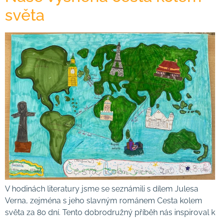
světa
V hodinách literatury jsme se seznámili s dílem Julesa
Verna, zejména s jeho slavným románem Cesta kolem
světa za 80 dní. Tento dobrodružný příběh nás inspiroval k