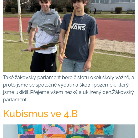
Také žákovský parlament bere čistotu okolí školy vážně, a
proto jsme se společně vydali na školní pozemek, který
jsme uklidili.Přejeme všem hezký a uklizený den.Žákovský
parlament
Kubismus ve 4.B