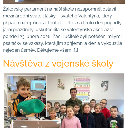
Žákovský parlament na naší škole nezapomněl oslavit
mezinárodní svátek lásky – svatého Valentýna, který
připadá na 14. února. Protože letos na tento den připadly
jarní prázdniny, uskutečnila se valentýnská akce až v
pondělí 23. února 2026. Žáci i učitelé byli potěšeni milými
psaníčky se vzkazy, která jim zpříjemnila den a vykouzlila
nejeden úsměv. Děkujeme všem, […]
Návštěva z vojenské školy