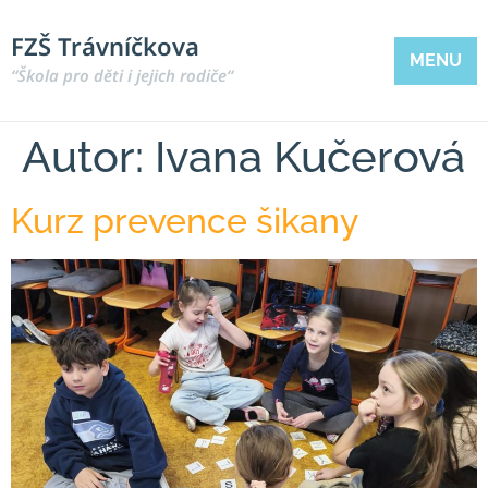
FZŠ Trávníčkova
MENU
“Škola pro děti i jejich rodiče“
Autor:
Ivana Kučerová
Kurz prevence šikany