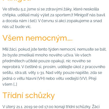
Ve středu 5.2. jsme si se zdravými žáky, které neskolila
chřipka, udělali malý výlet za sportem:)! Minigolf nás bavil
a docela nám i šel:). V červnu si akci zopakujeme a snad
nás už bude víc.
Všem nemocným….
Milí žáci, pokud jste tento týden nemocní, nemusíte se bát,
že byste zmeškali mnoho nového učiva. Ve všech
předmětech učitelé pouze opakují, nic nového se
neprobírá. V češtině si, prosím, udělejte úkol z pracovního
sešitu, stra.18, věty 1-31. Nad věty pouze napište, zda se
jedná o větu hlavní (VH) nebo větu vedlejší (VV). Přeji
všem […]
Třídní schůzky
V úterý 21.1. 2019 se od 17.00 konají třídní schůzky. Žáci