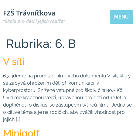
FZŠ Trávníčkova
MENU
“Škola pro děti i jejich rodiče“
Rubrika:
6. B
V síti
6.3. jdeme na promítání filmového dokumentu V síti, který
se zabývá ohrožením dětí při komunikaci v
kyberprostoru. Snížené vstupné pro školy činí 80,- Kč.
Uvidíme krácenou verzi, upravenou pro děti od 12 let. a
doplněnou o diskusi se zástupcem tvůrců filmu. Jedná se
o citlivé téma a je na rodičích, aby zvážili vhodnost pro
jejich […]
Minigolf