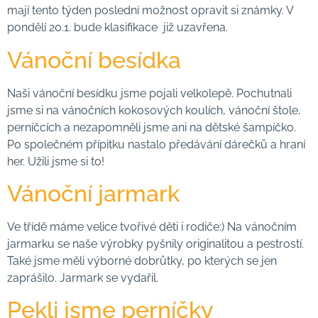
mají tento týden poslední možnost opravit si známky. V
pondělí 20.1. bude klasifikace již uzavřena.
Vánoční besídka
Naši vánoční besídku jsme pojali velkolepě. Pochutnali
jsme si na vánočních kokosových koulích, vánoční štole,
perníčcích a nezapomněli jsme ani na dětské šampíčko.
Po společném přípitku nastalo předávání dárečků a hraní
her. Užili jsme si to!
Vánoční jarmark
Ve třídě máme velice tvořivé děti i rodiče:) Na vánočním
jarmarku se naše výrobky pyšnily originalitou a pestrostí.
Také jsme měli výborné dobrůtky, po kterých se jen
zaprášilo. Jarmark se vydařil.
Pekli jsme perníčky