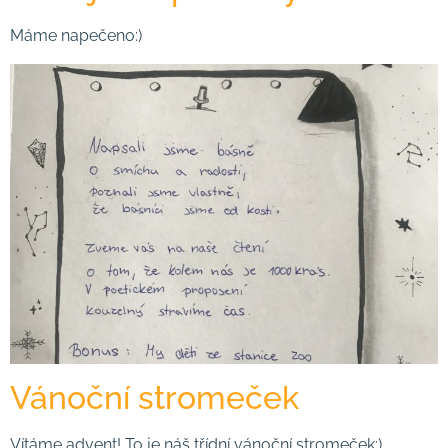
Máme napečeno:)
Vánoční stromeček
Vítáme advent! To je náš třídní vánoční stromeček:)