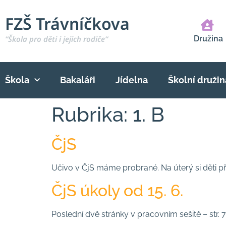
FZŠ Trávníčkova
“Škola pro děti i jejich rodiče“
Družina
Škola
Bakaláři
Jídelna
Školní družin
Rubrika:
1. B
ČjS
Učivo v ČjS máme probrané. Na úterý si děti př
ČjS úkoly od 15. 6.
Poslední dvě stránky v pracovním sešitě – str. 7