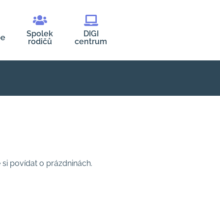
Spolek
DIGI
be
rodičů
centrum
 si povídat o prázdninách.