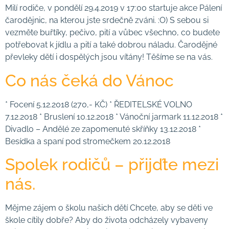
Milí rodiče, v pondělí 29.4.2019 v 17:00 startuje akce Pálení
čarodějnic, na kterou jste srdečně zváni. :O) S sebou si
vezměte buřtíky, pečivo, pití a vůbec všechno, co budete
potřebovat k jídlu a pití a také dobrou náladu. Čarodějné
převleky dětí i dospělých jsou vítány! Těšíme se na vás.
Co nás čeká do Vánoc
* Focení 5.12.2018 (270,- KČ) * ŘEDITELSKÉ VOLNO
7.12.2018 * Bruslení 10.12.2018 * Vánoční jarmark 11.12.2018 *
Divadlo – Andělé ze zapomenuté skříňky 13.12.2018 *
Besídka a spaní pod stromečkem 20.12.2018
Spolek rodičů – přijďte mezi
nás.
Mějme zájem o školu našich dětí Chcete, aby se děti ve
škole cítily dobře? Aby do života odcházely vybaveny