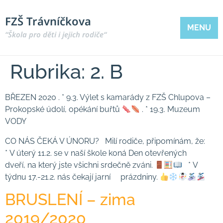
FZŠ Trávníčkova
MENU
“Škola pro děti i jejich rodiče“
Rubrika:
2. B
BŘEZEN 2020 . * 9.3. Výlet s kamarády z FZŠ Chlupova –
Prokopské údolí, opékání buřtů
. * 19.3. Muzeum
VODY
CO NÁS ČEKÁ V ÚNORU? Milí rodiče, připomínám, že:
* V úterý 11.2. se v naší škole koná Den otevřených
dveří, na který jste všichni srdečně zváni.
* V
týdnu 17.-21.2. nás čekají jarní prázdniny.
BRUSLENÍ – zima
2019/2020