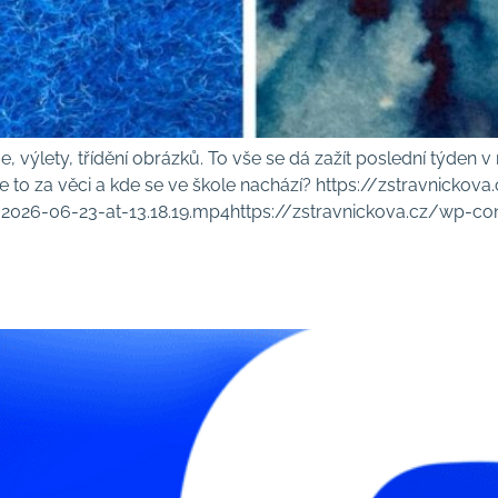
e, výlety, třídění obrázků. To vše se dá zažít poslední týden 
 je to za věci a kde se ve škole nachází? https://zstravnickov
026-06-23-at-13.18.19.mp4https://zstravnickova.cz/wp-