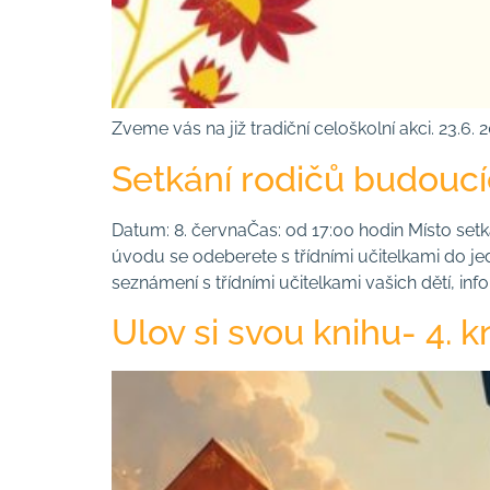
Zveme vás na již tradiční celoškolní akci. 23.6.
Setkání rodičů budouc
Datum: 8. červnaČas: od 17:00 hodin Místo set
úvodu se odeberete s třídními učitelkami do je
seznámení s třídními učitelkami vašich dětí, in
Ulov si svou knihu- 4. kn