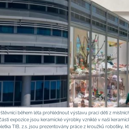
štěvníci během léta prohlédnout výstavu prací dětí z místníc
ástí expozice jsou keramické výrobky vzniklé v naší keramic
ka TIB, z.s. jsou prezentovány práce z kroužků robotiky, kte