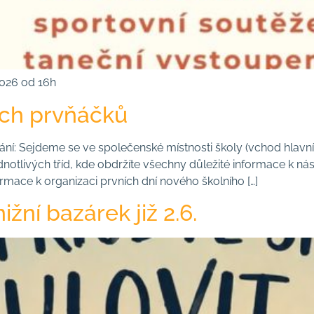
 2026 od 16h
ích prvňáčků
kání: Sejdeme se ve společenské místnosti školy (vchod hla
dnotlivých tříd, kde obdržíte všechny důležité informace k ná
formace k organizaci prvních dní nového školního […]
ižní bazárek již 2.6.