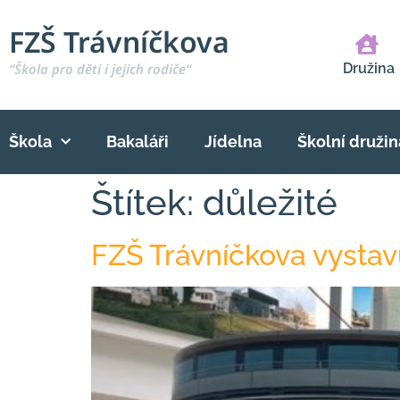
FZŠ Trávníčkova
“Škola pro děti i jejich rodiče“
Družina
Škola
Bakaláři
Jídelna
Školní družin
Štítek:
důležité
FZŠ Trávníčkova vystavu