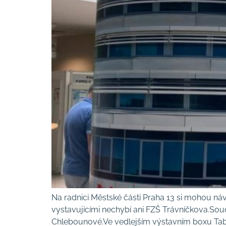
Na radnici Městské části Praha 13 si mohou náv
vystavujícími nechybí ani FZŠ Trávníčkova.Souč
Chlebounové.Ve vedlejším výstavním boxu Tablet