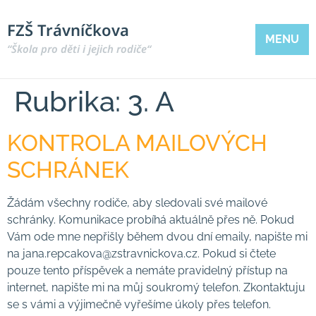
FZŠ Trávníčkova
MENU
“Škola pro děti i jejich rodiče“
Rubrika:
3. A
KONTROLA MAILOVÝCH
SCHRÁNEK
Žádám všechny rodiče, aby sledovali své mailové
schránky. Komunikace probíhá aktuálně přes ně. Pokud
Vám ode mne nepřišly během dvou dní emaily, napište mi
na jana.repcakova@zstravnickova.cz. Pokud si čtete
pouze tento příspěvek a nemáte pravidelný přístup na
internet, napište mi na můj soukromý telefon. Zkontaktuju
se s vámi a výjimečně vyřešíme úkoly přes telefon.