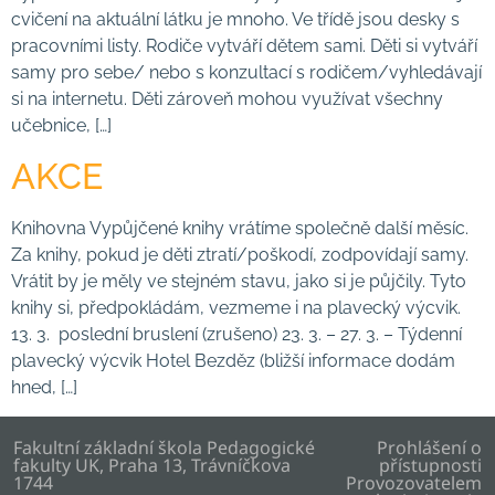
cvičení na aktuální látku je mnoho. Ve třídě jsou desky s
pracovními listy. Rodiče vytváří dětem sami. Děti si vytváří
samy pro sebe/ nebo s konzultací s rodičem/vyhledávají
si na internetu. Děti zároveň mohou využívat všechny
učebnice, […]
AKCE
Knihovna Vypůjčené knihy vrátíme společně další měsíc.
Za knihy, pokud je děti ztratí/poškodí, zodpovídají samy.
Vrátit by je měly ve stejném stavu, jako si je půjčily. Tyto
knihy si, předpokládám, vezmeme i na plavecký výcvik.
13. 3. poslední bruslení (zrušeno) 23. 3. – 27. 3. – Týdenní
plavecký výcvik Hotel Bezděz (bližší informace dodám
hned, […]
Fakultní základní škola Pedagogické
Prohlášení o
fakulty UK, Praha 13, Trávníčkova
přístupnosti
1744
Provozovatelem